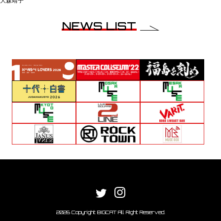
大森靖子
NEWS LIST
2026 Copyright BIGCAT All Right Reserved.