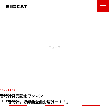
NEWS
ニュース
2025.01.09
音時計発売記念ワンマン
「『音時計』収録曲全曲お届けー！！」