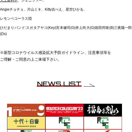
大上留利子
、ジェニファー、
Angieチョチョ、片山ミキ、Kitty吉べえ、星空ひかる、
レモンペコーラス団
ひだまりバンド:スガタアヤコ(Key)宮本健司(G)井上尚大(G)前田邦衛(B)三夜陽一郎
(Ds)
※新型コロナウイルス感染拡大予防ガイドライン、注意事項等を
ご理解・ご同意の上ご来場下さい。
NEWS LIST