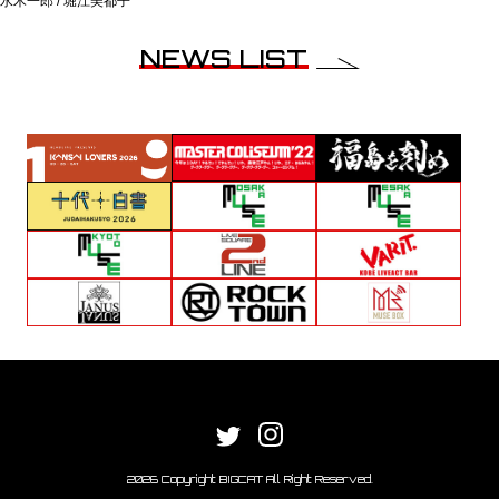
水木一郎 / 堀江美都子
NEWS LIST
2026 Copyright BIGCAT All Right Reserved.