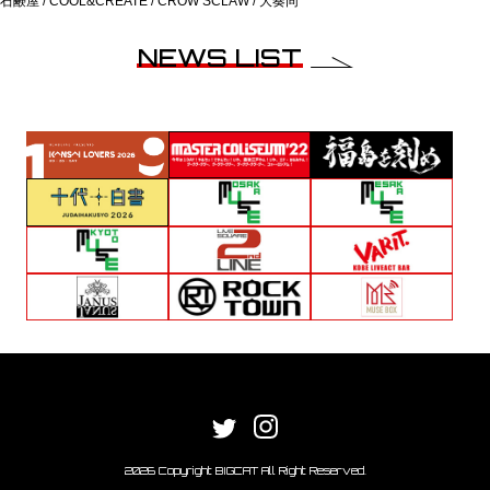
石鹸屋 / COOL&CREATE / CROW’SCLAW / 大奏同
NEWS LIST
2026 Copyright BIGCAT All Right Reserved.