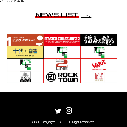
八十八ヶ所巡礼
NEWS LIST
2026 Copyright BIGCAT All Right Reserved.