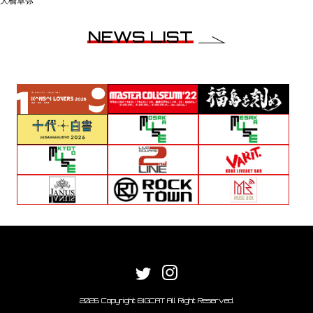
大橋卓弥
NEWS LIST
2026 Copyright BIGCAT All Right Reserved.