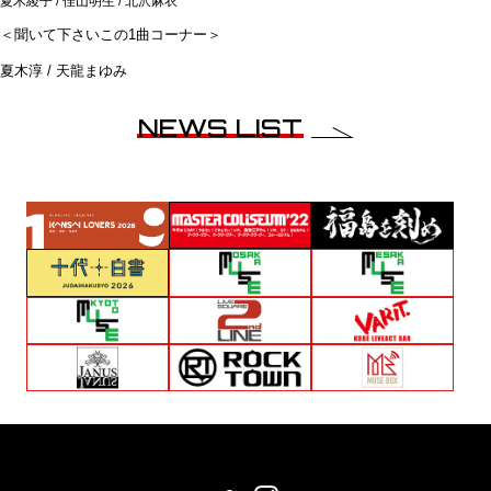
夏木綾子 / 佳山明生 / 北沢麻衣
＜聞いて下さいこの1曲コーナー＞
夏木淳 / 天龍まゆみ
NEWS LIST