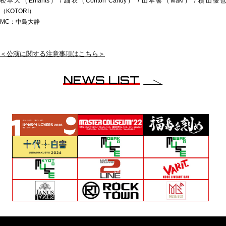
松本大（Enfants） / 紬衣（Conton Candy） / 山本響（Maki） / 横山優也
（KOTORI）
MC：中島大静
＜公演に関する注意事項はこちら＞
NEWS LIST