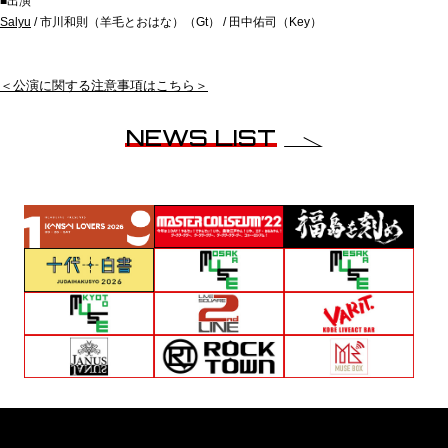
■出演
Salyu
/ 市川和則（羊毛とおはな）（Gt） / 田中佑司（Key）
＜公演に関する注意事項はこちら＞
NEWS LIST