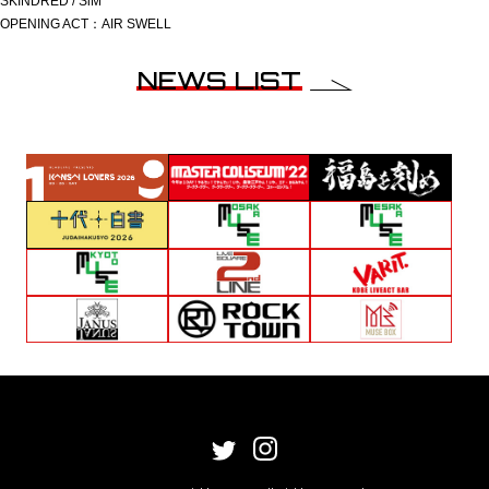
SKINDRED / SiM
OPENING ACT：AIR SWELL
NEWS LIST