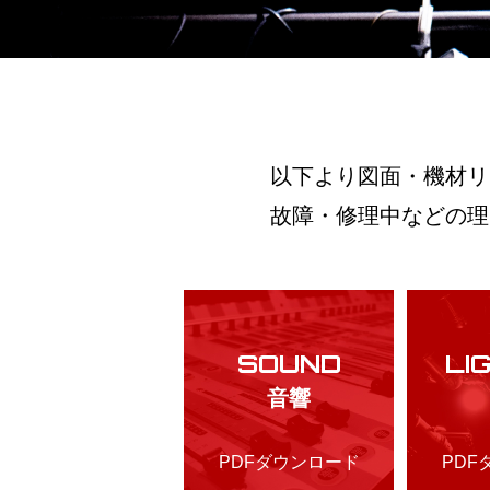
以下より図面・機材リ
故障・修理中などの理
SOUND
LI
音響
PDFダウンロード
PDF